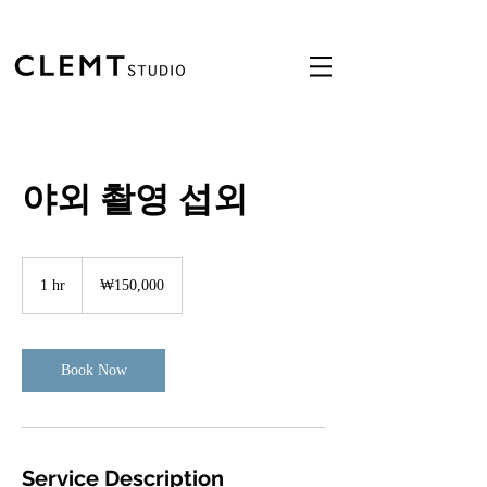
야외 촬영 섭외
150,000
South
1 hr
1
₩150,000
Korean
won
h
Book Now
Service Description